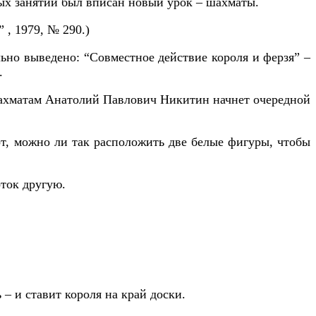
ных занятий был вписан новый урок – шахматы.
 , 1979, № 290.)
льно выведено: “Совместное действие короля и ферзя” –
.
 шахматам Анатолий Павлович Никитин начнет очередной
вот, можно ли так расположить две белые фигуры, чтобы
оток другую.
 – и ставит короля на край доски.