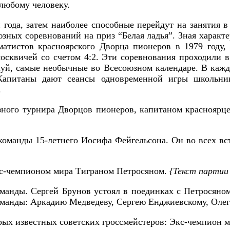
 любому человеку.
и года, затем наиболее способные перейдут на занятия 
ых соревнований на приз “Белая ладья”. Зная характер 
матистов красноярского Дворца пионеров в 1979 году
осквичей со счетом 4:2. Эти соревнования проходили 
уй, самые необычные во Всесоюзном календаре. В кажд
Капитаны дают сеансы одновременной игры школьник
.
зного турнира Дворцов пионеров, капитаном красноярц
 команды 15-летнего Иосифа Фейгельсона. Он во всех в
экс-чемпионом мира Тиграном Петросяном.
{Текст партии 
манды. Сергей Брунов устоял в поединках с Петросяно
команды: Аркадию Медведеву, Сергею Енджиевскому, Оле
орых известных советских гроссмейстеров: Экс-чемпион 