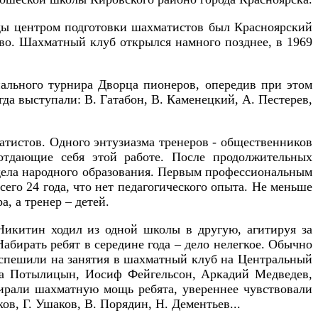
ды центром подготовки шахматистов был Красноярский
во. Шахматный клуб открылся намного позднее, в 1969
нального турнира Дворца пионеров, опередив при этом
а выступали: В. Гатабон, В. Каменецкий, А. Пестерев,
тистов. Одного энтузиазма тренеров - общественников
отдающие себя этой работе. После продолжительных
тдела народного образования. Первым профессиональным
его 24 года, что нет педагогического опыта. Не меньше
, а тренер – детей.
 Никитин ходил из одной школы в другую, агитируя за
абирать ребят в середине года – дело нелегкое. Обычно
 спешили на занятия в шахматный клуб на Центральный
ша Потылицын, Иосиф Фейгельсон, Аркадий Медведев,
ирали шахматную мощь ребята, увереннее чувствовали
в, Г. Ушаков, В. Порядин, Н. Дементьев...