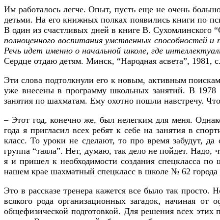
Им работалось легче. Опыт, пусть еще не очень больш
детьми. На его книжных полках появились книги по п
В один из счастливых дней в книге В. Сухомлинского “
полноценного воспитания умственных способностей и 
Речь идет именно о начальной школе, где интеллекту
Сердце отдаю детям. Минск, “Народная асвета”, 1981, с.
Эти слова подтолкнули его к новым, активным поискам
уже внесены в программу школьных занятий. В 1978 г
занятия по шахматам. Ему охотно пошли навстречу. Что
– Этот год, конечно же, был нелегким для меня. Одна
года я пригласил всех ребят к себе на занятия в спор
класс. То уроки не сделают, то про время забудут, да
группа “таяла”. Нет, думаю, так дело не пойдет. Надо,
я и пришел к необходимости создания спецкласса по 
нашем крае шахматный спецкласс в школе № 62 города 
Это в рассказе тренера кажется все было так просто.
всякого рода организационных загадок, начиная от 
общефизической подготовкой. Для решения всех этих п