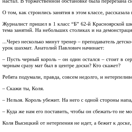
настал. В торжественной обстановке была перерезана с
О том, как строились занятия в этом классе, рассказала
Журналист пришел в 1 класс “Б” 62-й Красноярской шко
тема занятий. На небольших столиках и на демонстрац
...Через несколько минут тренер – преподаватель дет
урок шахмат. Анатолий Павлович начинает:
– Пусть черный король – он один остался – стоит в се
черным сразу мат был в центре доски? Кто скажет?
Ребята подумали, правда, совсем недолго, и нетерпелив
– Скажи ты, Коля.
– Нельзя. Король убежит. На него с одной стороны напад
– Куда же нам его поставить, чтобы он сбежать-то не м
Коля Высицкий от нетерпения не идет, а бежит к доске,