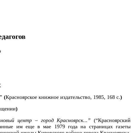
едагогов
s
Е
" (
Красноярское книжное издательство, 1985, 168 с.
)
ращении
)
овый центр – город Красноярск...”
(“Красноярский
анные им еще в мае 1979 года на страницах газеты
ношеской школы Кировского районо города Красноярска.