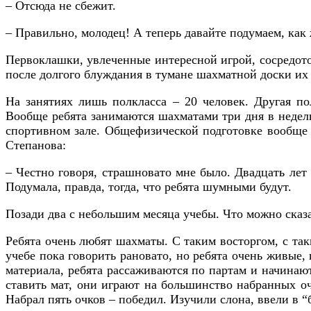
– Отсюда не сбежит.
– Правильно, молодец! А теперь давайте подумаем, как ж
Первоклашки, увлеченные интересной игрой, сосредото
после долгого блуждания в тумане шахматной доски их 
На занятиях лишь полкласса – 20 человек. Другая п
Вообще ребята занимаются шахматами три дня в неделю
спортивном зале. Общефизической подготовке вообще у
Степанова:
– Честно говоря, страшновато мне было. Двадцать лет 
Подумала, правда, тогда, что ребята шумными будут.
Позади два с небольшим месяца учебы. Что можно сказат
Ребята очень любят шахматы. С таким восторгом, с так
учебе пока говорить рановато, но ребята очень живые,
материала, ребята рассаживаются по партам и начинаю
ставить мат, они играют на большинство набранных оч
Набрал пять очков – победил. Изучили слона, ввели в “