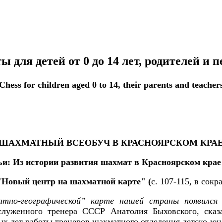
 для детей от 0 до 14 лет, родителей и п
Chess for children aged 0 to 14, their parents and teacher
ШАХМАТНЫЙ ВСЕОБУЧ В КРАСНОЯРСКОМ КРА
и: Из истории развития шахмат в Красноярском крае
"Новый центр на шахматной карте" (
с. 107-115, в сок
тно-географической” карте нашей страны появился н
служенного тренера СССР Анатолия Быховского, сказ
ых лет работы тренеров шахматного отделения детско-ю