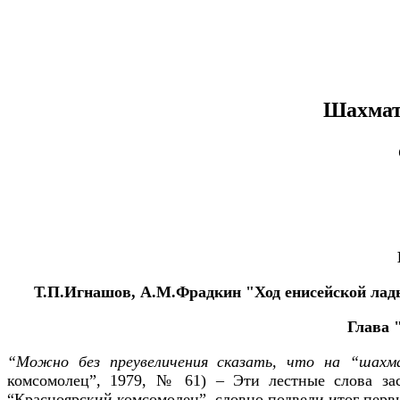
Шахматы
Т.П.Игнашов, А.М.Фрадкин "Ход енисейской ладь
Глава 
“Можно без преувеличения сказать, что на “шахма
комсомолец”, 1979, № 61) – Эти лестные слова за
“Красноярский комсомолец”, словно подвели итог перв