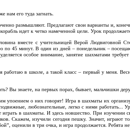
е нам его туда загнать.
ченно размышляют. Предлагают свои варианты и, конеч
корабль идет к четко намеченной цели. Урок продолжает
оловина вместе с учительницей Верой Людвиговной Сте
 по 45 минут. В один из дней – понедельник – посещают
деляется особое внимание, занятие шахматами требует 
я работаю в школе, а такой класс – первый у меня. Ве
ь? Вы знаете, на первых порах, бывает, мальчишки дерут
им упоением о них говорят! Игра в шахматы их организу
 подвижные, любознательные, легко с ними работать... У
т играть в шахматы. И здесь новшество. При изучении 
ков. Скажем, изучили сегодня пешку. Значит, играют т
бой”, оценили в три очка, и игра продолжается. Ребята н