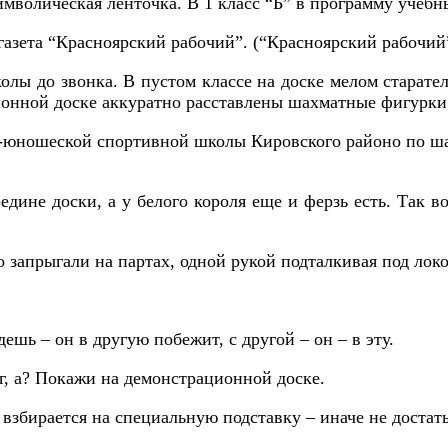
имволическая ленточка. В 1 класс “Б” в программу учеб
 газета “Красноярский рабочий”. (“Красноярский рабочий”
лы до звонка. В пустом классе на доске мелом старате
ионной доске аккуратно расставлены шахматные фигурки
ско-юношеской спортивной школы Кировского районо по
редине доски, а у белого короля еще и ферзь есть. Так 
о запрыгали на партах, одной рукой подталкивая под лок
ешь – он в другую побежит, с другой – он – в эту.
ог, а? Покажи на демонстрационной доске.
 взбирается на специальную подставку – иначе не достать