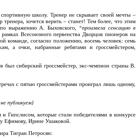
в спортивную школу. Тренер не скрывает своей мечты –
тренера, хочется верить – станет! Тем более, что этим
, по выражению А. Быховского,
“произвела сенсацию в
в рамках Всесоюзного первенства Дворцов пионеров на
ой команде, согласно положению, восемь человек: семь
ам, а очки, набранные ребятами и гроссмейстером,
ев был сибирский гроссмейстер, экс-чемпион страны В.
стречах с пятью гроссмейстерами проиграл лишь одному,
не публикуем}
м и Гипслисом, которые стали победителями в конкурсе
гу Ефимову, Ирине Ушаковой.
мира Тигран Петросян: