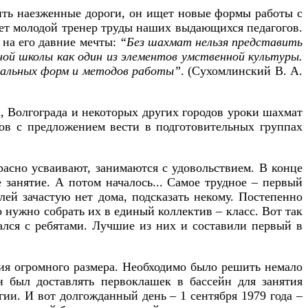
дить наезженные дороги, он ищет новые формы работы с
ет молодой тренер труды наших выдающихся педагогов.
 на его давние мечты:
“Без шахмат нельзя представить
ой школы как один из элементов умственной культуры.
циальных форм и методов работы”
. (Сухомлинский В. А.
, Волгограда и некоторых других городов уроки шахмат
ков с предложением вести в подготовительных группах
расно усваивают, занимаются с удовольствием. В конце
е занятие. А потом началось... Самое трудное – первый
елей зачастую нет дома, подсказать некому. Постепенно
о нужно собрать их в единый коллектив – класс. Вот так
ался с ребятами. Лучшие из них и составили первый в
ция огромного размера. Необходимо было решить немало
н был доставлять первоклашек в бассейн для занятия
ии. И вот долгожданный день – 1 сентября 1979 года
–