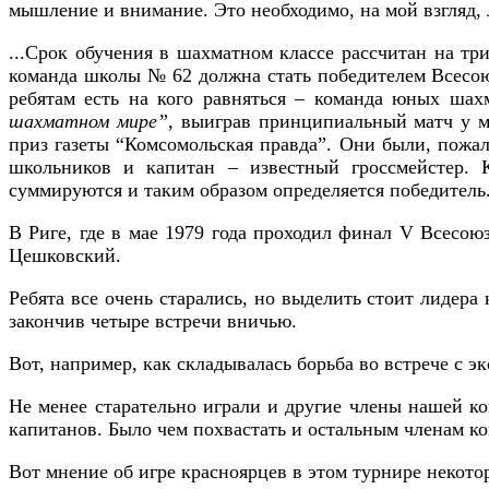
мышление и внимание. Это необходимо, на мой взгляд,
...Срок обучения в шахматном классе рассчитан на тр
команда школы № 62 должна стать победителем Всесоюзн
ребятам есть на кого равняться – команда юных шах
шахматном мире”
, выиграв принципиальный матч у м
приз газеты “Комсомольская правда”. Они были, пожал
школьников и капитан – известный гроссмейстер. 
суммируются и таким образом определяется победитель
В Риге, где в мае 1979 года проходил финал V Всесою
Цешковский.
Ребята все очень старались, но выделить стоит лидера
закончив четыре встречи вничью.
Вот, например, как складывалась борьба во встрече с 
Не менее старательно играли и другие члены нашей ко
капитанов. Было чем похвастать и остальным членам 
Вот мнение об игре красноярцев в этом турнире некот