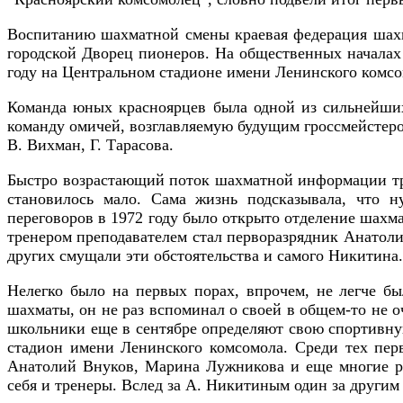
Воспитанию шахматной смены краевая федерация шахм
городской Дворец пионеров. На общественных началах
году на Центральном стадионе имени Ленинского комсо
Команда юных красноярцев была одной из сильнейших 
команду омичей, возглавляемую будущим гроссмейстеро
В. Вихман, Г. Тарасова.
Быстро возрастающий поток шахматной информации тре
становилось мало. Сама жизнь подсказывала, что 
переговоров в 1972 году было открыто отделение шахм
тренером преподавателем стал перворазрядник Анатолий
других смущали эти обстоятельства и самого Никитина. 
Нелегко было на первых порах, впрочем, не легче бы
шахматы, он не раз вспоминал о своей в общем-то не о
школьники еще в сентябре определяют свою спортивну
стадион имени Ленинского комсомола. Среди тех пе
Анатолий Внуков, Марина Лужникова и еще многие ре
себя и тренеры. Вслед за А. Никитиным один за другим 