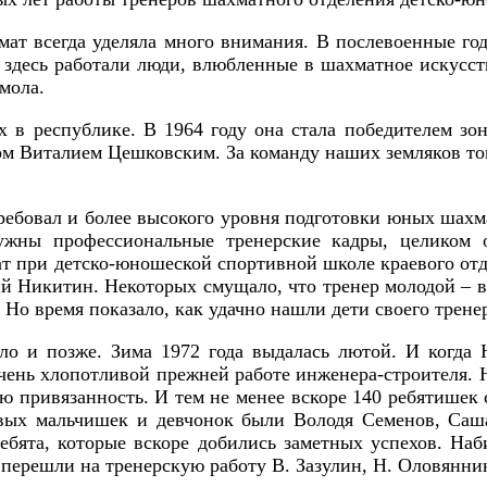
ат всегда уделяла много внимания. В послевоенные го
 здесь работали люди, влюбленные в шахматное искусст
мола.
в республике. В 1964 году она стала победителем зо
м Виталием Цешковским. За команду наших земляков тогд
бовал и более высокого уровня подготовки юных шахма
нужны профессиональные тренерские кадры, целиком 
ат при детско-юношеской спортивной школе краевого о
 Никитин. Некоторых смущало, что тренер молодой – вс
Но время показало, как удачно нашли дети своего тренера
ло и позже. Зима 1972 года выдалась лютой. И когда
чень хлопотливой прежней работе инженера-строителя. Н
ю привязанность. И тем не менее вскоре 140 ребятишек
рвых мальчишек и девчонок были Володя Семенов, Са
бята, которые вскоре добились заметных успехов. Наб
перешли на тренерскую работу В. Зазулин, Н. Оловяннико