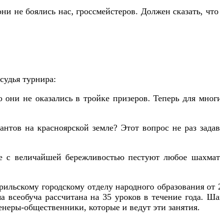
ни не боялись нас, гроссмейстеров. Должен сказать, чт
удья турнира:
о они не оказались в тройке призеров. Теперь для мно
антов на красноярской земле? Этот вопрос не раз зад
ае с величайшей бережливостью пестуют любое шахматн
ильскому городскому отделу народного образования от 2
 всеобуча рассчитана на 35 уроков в течение года. Ш
енеры-общественники, которые и ведут эти занятия.