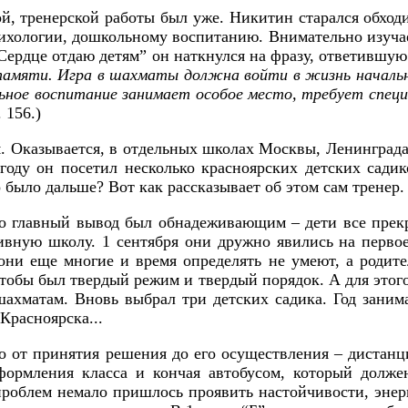
ой, тренерской работы был уже. Никитин старался обхо
сихологии, дошкольному воспитанию. Внимательно изуча
Сердце отдаю детям” он наткнулся на фразу, ответившую
памяти. Игра в шахматы должна войти в жизнь начальн
альное воспитание занимает особое место, требует спе
 156.)
. Оказывается, в отдельных школах Москвы, Ленинграда
оду он посетил несколько красноярских детских сади
 было дальше? Вот как рассказывает об этом сам тренер.
ко главный вывод был обнадеживающим – дети все прек
тивную школу. 1 сентября они дружно явились на перво
 они еще многие и время определять не умеют, а родит
 чтобы был твердый режим и твердый порядок. А для этог
шахматам. Вновь выбрал три детских садика. Год заним
Красноярска...
 Но от принятия решения до его осуществления – дистан
оформления класса и кончая автобусом, который долже
роблем немало пришлось проявить настойчивости, энерг