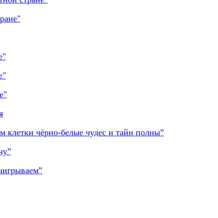
ране"
е"
е"
е"
я
м клетки чёрно-белые чудес и тайн полны”
чу”
выигрываем”