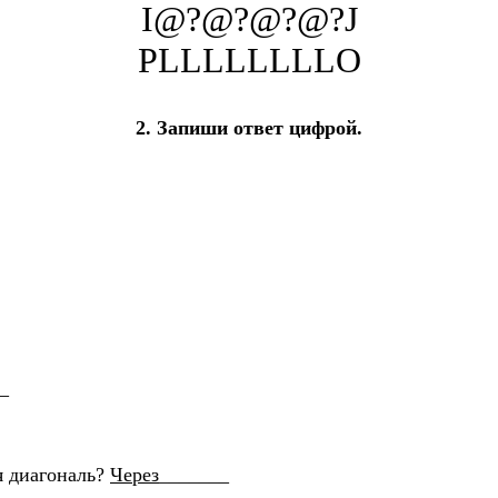
I@?@?@?@?J
PLLLLLLLLO
2. Запиши ответ цифрой.
_
я диагональ?
Через
_______