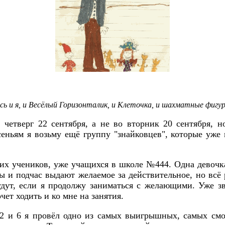
есь и я, и Весёлый Горизонталик, и Клеточка, и шахматные фиг
четверг 22 сентября, а не во вторник 20 сентября, 
сеньям я возьму ещё группу "знайковцев", которые уж
их учеников, уже учащихся в школе №444. Одна девочка
 и подчас выдают желаемое за действительное, но всё р
будут, если я продолжу заниматься с желающими. Уже 
ет ходить и ко мне на занятия.
2 и 6 я провёл одно из самых выигрышных, самых смот