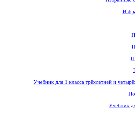
Избр
П
П
П
Учебник для 1 класса трёхлетней и четыр
По
Учебник дл