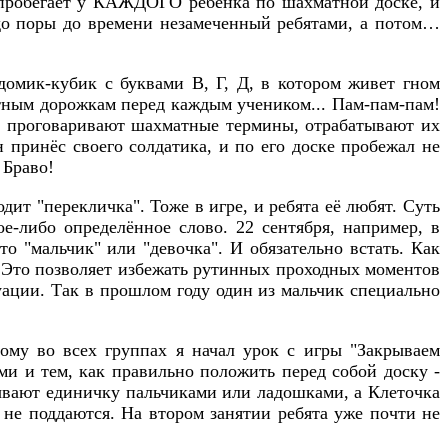
е пробегает у КАЖДОГО ребёнка по шахматной доске, и
 до поры до времени незамеченный ребятами, а потом…
омик-кубик с буквами В, Г, Д, в котором живет гном
атным дорожкам перед каждым учеником... Пам-пам-пам!
аз проговаривают шахматные термины, отрабатывают их
 принёс своего солдатика, и по его доске пробежал не
 Браво!
дит "перекличка". Тоже в игре, и ребята её любят. Суть
е-либо определённое слово. 22 сентября, например, в
то "мальчик" или "девочка". И обязательно встать. Как
я. Это позволяет избежать рутинных проходных моментов
уации. Так в прошлом году один из мальчик специально
ому во всех группах я начал урок с игры "Закрываем
и и тем, как правильно положить перед собой доску -
рывают единичку пальчиками или ладошками, а Клеточка
и не поддаются. На втором занятии ребята уже почти не