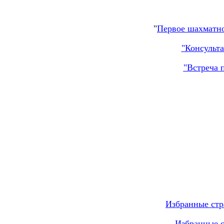
"
Первое шахматное
"Консульта
"Встреча 
Избранные стр
Избранные с