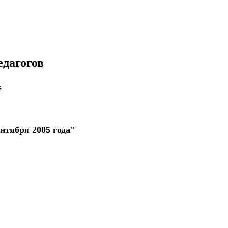
едагогов
s
нтября 2005 года"