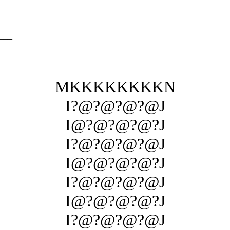
___
MKKKKKKKKN
I?@?@?@?@J
I@?@?@?@?J
I?@?@?@?@J
I@?@?@?@?J
I?@?@?@?@J
I@?@?@?@?J
I?@?@?@?@J