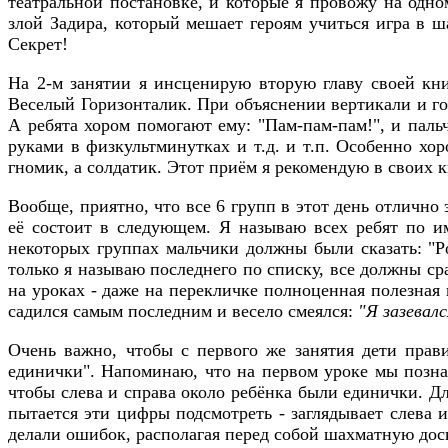
театральной постановке, и которые я провожу на одн
злой Задира, который мешает героям учиться игра в 
Секрет!
На 2-м занятии я инсценирую вторую главу своей кн
Веселый Горизонталик. При объяснении вертикали и го
А ребята хором помогают ему: "Пам-пам-пам!", и пал
руками в физкультминутках и т.д. и т.п. Особенно хо
гномик, а солдатик. Этот приём я рекомендую в своих к
Вообще, приятно, что все 6 групп в этот день отлично 
её состоит в следующем. Я называю всех ребят по им
некоторых группах мальчики должны были сказать: "Роб
только я называю последнего по списку, все должны ср
на уроках - даже на перекличке полноценная полезная
садился самым последним и весело смеялся:
"Я зазевалс
Очень важно, чтобы с первого же занятия дети прав
единички". Напоминаю, что на первом уроке мы позна
чтобы слева и справа около ребёнка были единички. Д
пытается эти цифры подсмотреть - заглядывает слева и
делали ошибок, располагая перед собой шахматную дос