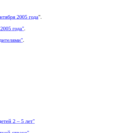
нтября 2005 года
".
2005 года"
.
дителями"
.
тей 2 – 5 лет"
тной стране"