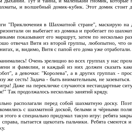
ом дыхании. Тут и тайна, и маленький гномик, которы
шахматы, и волшебный домик-кубик. Этот домик стоит
иги "Приключения в Шахматной стране", маскирую на д
ризонтали он выбегает из домика и пробегает по шахм
ьчиками показывают его маршрут, затем по несколько р
рошо отвечал Витя из второй группы, любопытно, что он
нигах, и, видимо, Витя с папой его дома уже отработали.
занимались! Очень зрелищно во всех группах у нас прохо
ени и фамилии, и каждый из них должен сказать како
от", а девочки: "Королева", а в других группах - прос
азу же сесть! Задача - быть внимательным, не зазеватьс
 игра! Даже на перекличке случаются нестандартные сит
я!"
Так продолжалось несколько занятий кряду.
ильно располагали перед собой шахматную доску. Поэт
комились с шахматной доской, белыми и чёрными полям
ля этого я специально придумал такую игру: ребята зак
 справа, пытается щекотать пальчики. Ребята смеются 
ку.