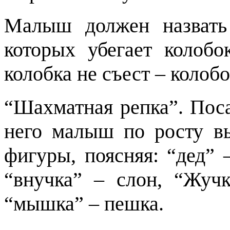
Малыш должен назвать
которых убегает колобо
колобка не съест – колобо
“Шахматная репка”. Поса
него малыш по росту в
фигуры, поясняя: “дед” –
“внучка” – слон, “Жучк
“мышка” – пешка.