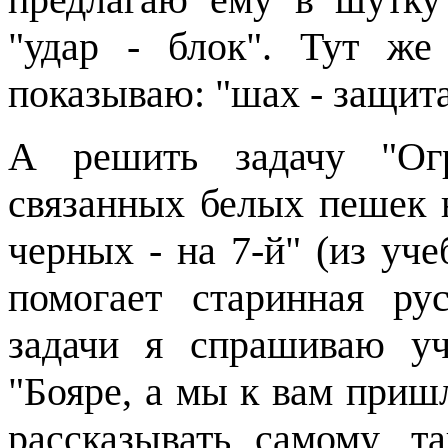
"удар
-
блок". Тут же 
показываю: "шах
-
защит
А решить задачу "Огр
связанных белых пешек н
черных
-
на 7-й" (из уче
помогает старинная ру
задачи я спрашиваю уч
"Бояре, а мы к вам пришл
рассказывать самому, т