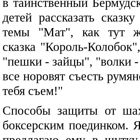
в таинственный Бермудск
детей рассказать сказк
темы "Мат", как тут 
сказка "Король-Колобок"
"пешки
-
зайцы", "волки
-
все норовят съесть румян
тебя съем!
"
Способы защиты от ша
боксерским поединком. 
предлагаю ему в шутку 