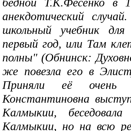
бедной Т.К.Фесенко в 
анекдотический случа
школьный учебник для
первый год, или Там кле
полны" (Обнинск: Духовн
же повезла его в Элист
Приняли её очень 
Константиновна выступ
Калмыкии, беседовала
Калмыкии, но на всю ре