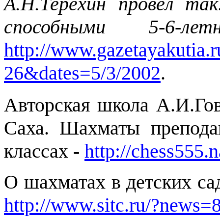
А.Н.Терёхин провёл т
способными 5-6-лет
http://www.gazetayakutia.r
26&dates=5/3/2002
.
Авторская школа А.И.Гов
Саха. Шахматы препода
классах -
http://chess555.
О шахматах в детских са
http://www.sitc.ru/?news=