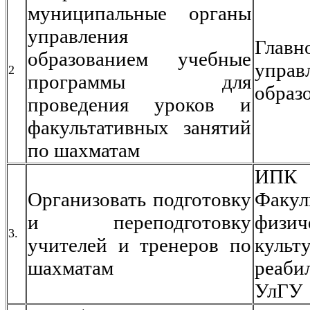
муниципальные органы
управления
Главн
образованием учебные
управ
2
программы для
образ
проведения уроков и
факультативных занятий
по шахматам
ИП
Организовать подготовку
Факул
и переподготовку
физич
3.
учителей и тренеров по
кул
шахматам
реаби
УлГУ