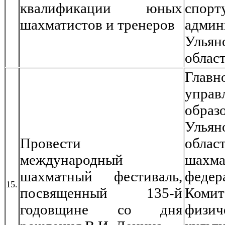
квалификации юных
спорт
шахматистов и тренеров
админ
Ульян
облас
Главн
управ
образ
Ульян
Провести
облас
международный
шахма
шахматный фестиваль,
федер
15.
посвященный 135-й
Ком
годовщине со дня
физич