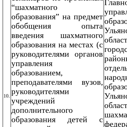
Главн
“шахматного
управ
образования” на предмет
образ
обобщения опыта
Ульян
введения шахматного
област
образования на местах (с
горо
руководителями органов
район
управления
отдел
образованием,
народ
преподавателями вузов,
образ
руководителями
Ульян
10.
учреждений
облас
дополнительного
шахма
образования детей с
федер