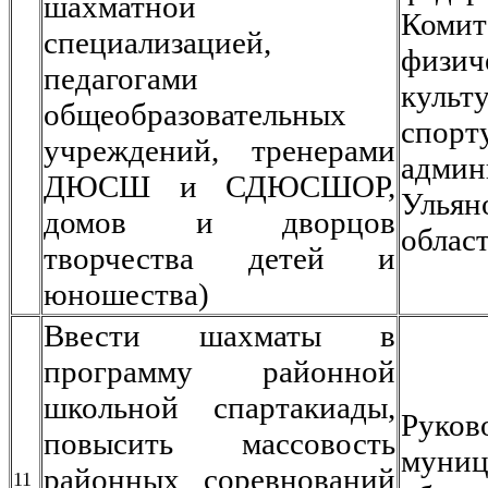
шахматной
Ком
специализацией,
физич
педагогами
кул
общеобразовательных
спорт
учреждений, тренерами
админ
ДЮСШ и СДЮСШОР,
Ульян
домов и дворцов
облас
творчества детей и
юношества)
Ввести шахматы в
программу районной
школьной спартакиады,
Руков
повысить массовость
муниц
районных соревнований
11