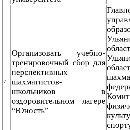
Главн
управ
образ
Ульян
област
Организовать учебно-
Ульян
тренировочный сбор для
облас
перспективных
шахма
шахматистов-
7.
федер
школьников в
Ком
оздоровительном лагере
физич
“Юность”
кул
спорт