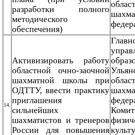
облас
разработки полного
шахма
методического
федер
обеспечения)
Главн
управ
Активизировать работу
образ
областной очно-заочной
Ульян
шахматной школы при
облас
ОДТТУ, ввести практику
шахма
приглашения
федер
14.
сильнейших
Ком
шахматистов и тренеров
физич
России для повышения
кул