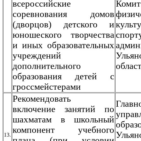
всероссийские
Ком
соревнования домов
физич
(дворцов) детского и
кул
юношеского творчества
спорт
и иных образовательных
админ
учреждений
Ульян
дополнительного
облас
образования детей с
гроссмейстерами
Рекомендовать
Главн
включение занятий по
управ
шахматам в школьный
образ
компонент учебного
Ульян
13.
плана (при условии