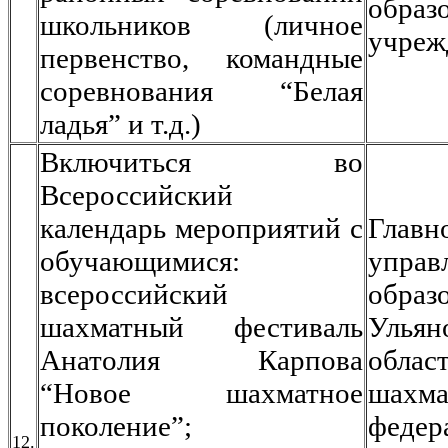
образ
школьников (личное
учреж
первенство, командные
соревнования “Белая
ладья” и т.д.)
Включиться во
Всероссийский
календарь мероприятий с
Главн
обучающимися:
управ
всероссийский
образ
шахматный фестиваль
Ульян
Анатолия Карпова
облас
“Новое шахматное
шахма
поколение”;
федер
12.