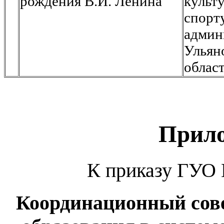
рождения В.И. Ленина
кул
спорт
админ
Ульян
облас
Прил
К приказу ГУО №
Координационный сов